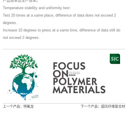
产品良率及生产效率。
Temperature stability and uniformity test:
Test 20 times at a same place, difference of data does not exceed 2
degrees.
Increase 10 degrees to press at a same time, difference of data still do
not exceed 2 degrees.
上一个产品：
特氟龙
下一个产品：
超压纤维复合材