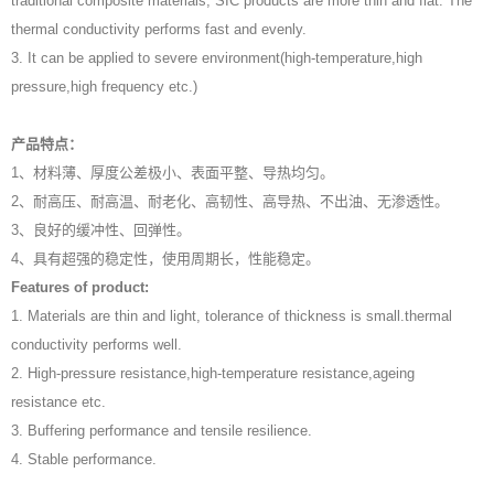
traditional composite materials, SIC products are more thin and flat. The
thermal conductivity performs fast and evenly.
3. It can be applied to severe environment(high-temperature,high
pressure,high frequency etc.)
产品特点：
1、材料薄、厚度公差极小、表面平整、导热均匀。
2、耐高压、耐高温、耐老化、高韧性、高导热、不出油、无渗透性。
3、良好的缓冲性、回弹性。
4、具有超强的稳定性，使用周期长，性能稳定。
Features of product:
1. Materials are thin and light, tolerance of thickness is small.thermal
conductivity performs well.
2. High-pressure resistance,high-temperature resistance,ageing
resistance etc.
3. Buffering performance and tensile resilience.
4. Stable performance.