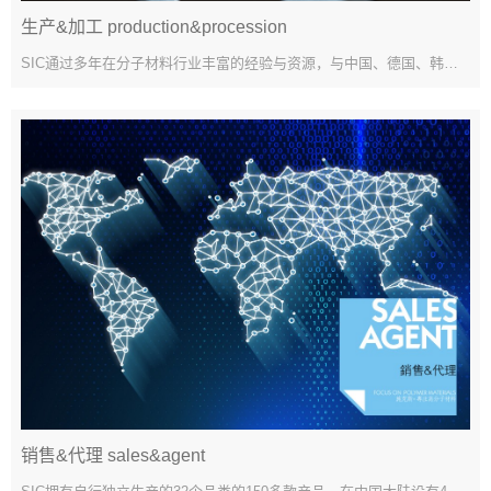
生产&加工 production&procession
SIC通过多年在分子材料行业丰富的经验与资源，与中国、德国、韩国、日本等多个国家的300多家分子类生产厂家及机构有长期深入的合作，达成长期战略合作伙伴的客户就有126家，均是材料制造行业的领先企业，可为各合作伙伴服务：材料样品定制、特殊工艺改善、合作生产、代理生产、代工生产等各类服务。Through...
销售&代理 sales&agent